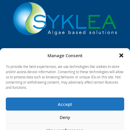
Manage Consent
CONTACT
To provide the best experiences, we use technologies like cookies to store
contact@syklea.com

and/or access device information. Consenting to these technologies will allow
us to process data such as browsing behavior or unique IDs on this site. Not
consenting or withdrawing consent, may adversely affect certain features

and functions.
33450 Saint-Sulpice-et-Cameyrac – FR
Accept
Deny
|
Privacy Policy
|
Legal Information
|
© 2025 SYKLEA | Graphic design Sam Merzeaud – Web